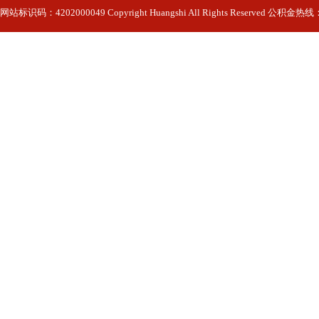
网站标识码：4202000049 Copyright Huangshi All Rights Reserved