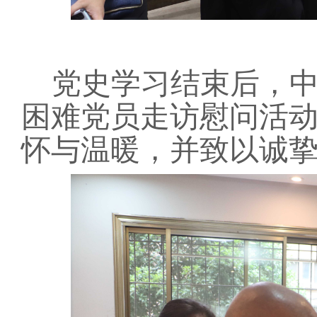
党史学习结束后，
困难党员走访慰问活
怀与温暖，并致以诚